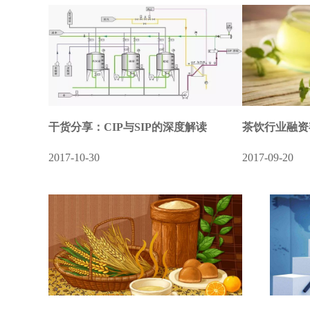
、SIP这
在更迭频繁的网红品牌中，喜茶和它身后的一
、文件报表
群茶饮品牌因为备受资本和消费者追捧而吸睛
无数。尽管很多人不懂为了买……
干货分享：CIP与SIP的深度解读
茶饮行业融资
2017-10-30
2017-09-20
在1963年创
随着国民收入水平的不断提高、居民消费能力
日在日内瓦举
的提升和消费结构的升级，有力推动了饮料行
业等快速消费品市场的稳定发展。近日……