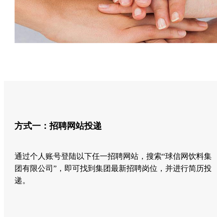
方式一：招聘网站投递
通过个人账号登陆以下任一招聘网站，搜索“球信网饮料集
团有限公司”，即可找到集团最新招聘岗位，并进行简历投
递。