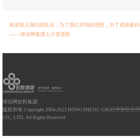
欢迎加入我们的队伍，为了我们共同的理想，为了成就最好的公司、成为
-------球信网集团人力资源部
球信网饮料集团
版权所有 Copyright 2004-2023 HONGSHENG GRO
CO., LTD. All Rights Reserved