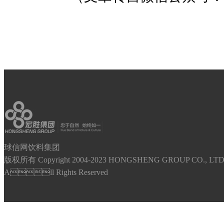
球信网饮料集团
版权所有 Copyright 2004-2023 HONGSHENG GROUP CO., LTD
All Rights Reserved